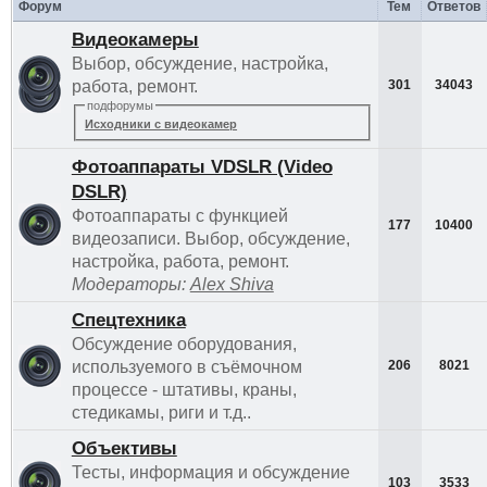
Форум
Тем
Ответов
Видеокамеры
Выбор, обсуждение, настройка,
работа, ремонт.
301
34043
подфорумы
Исходники с видеокамер
Фотоаппараты VDSLR (Video
DSLR)
Фотоаппараты с функцией
177
10400
видеозаписи. Выбор, обсуждение,
настройка, работа, ремонт.
Модераторы:
Alex Shiva
Спецтехника
Обсуждение оборудования,
используемого в съёмочном
206
8021
процессе - штативы, краны,
стедикамы, риги и т.д..
Объективы
Тесты, информация и обсуждение
103
3533