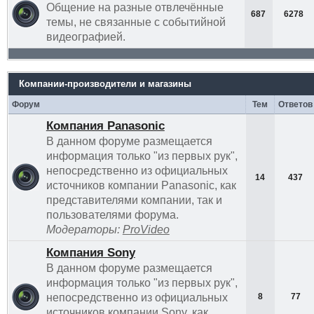
Общение на разные отвлечённые
687
6278
темы, не связанные с событийной
видеографией.
Компании-производители и магазины
Форум
Тем
Ответов
Компания Panasonic
В данном форуме размещается
информация только "из первых рук",
непосредственно из официальных
14
437
источников компании Panasonic, как
представителями компании, так и
пользователями форума.
Модераторы:
ProVideo
Компания Sony
В данном форуме размещается
информация только "из первых рук",
непосредственно из официальных
8
77
источников компании Sony, как