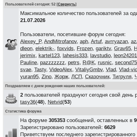
Пользователей сегодня: 52
[
Свернуть
]
Максимальное количество пользователей за од
21.07.2026
Пользователи, посетившие форум сегодня:
Alexey_P
,
AndMitrofanov
,
aph
,
Artuf
,
avrryazan
,
az
dleon
,
elektrik-
,
foxvids
,
Frozen
,
gariktv
,
Grav65
,
H
jerimix
,
kartel123
,
lahesis333
,
lavstudio
,
leon2420
Pauline
,
pazzzzzzz
,
petrs
,
R@K
,
rusnic
,
second75
svae
,
Tasty
,
VideoAlex
,
VitaliyGmbv
,
Vlad
,
Vlad-vi
yuran95
,
Zino
,
Жорж
,
ЛСП
,
Сказочник
,
Тигруля
,
Поздравляем с днем рождения наших пользователей:
2
пользователей празднуют сегодня свой день 
tasy36
(
48
),
Netvid
(
53
)
Статистика форума
На форуме
305353
сообщений, оставленных в
9
Зарегистрировано пользователей:
6629
Приветствуем последнего зарегистрированного