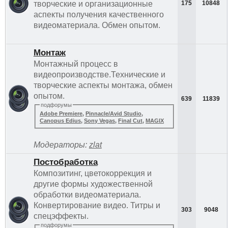
творческие и организационные
175
10848
аспекты получения качественного
видеоматериала. Обмен опытом.
Монтаж
Монтажный процесс в
видеопроизводстве.Технические и
творческие аспекты монтажа, обмен
опытом.
639
11839
подфорумы
Adobe Premiere
,
Pinnacle/Avid Studio
,
Canopus Edius
,
Sony Vegas
,
Final Cut
,
MAGIX
Модераторы:
zlat
Постобработка
Композитинг, цветокоррекция и
другие формы художественной
обработки видеоматериала.
Конвертирование видео. Титры и
303
9048
спецэффекты.
подфорумы