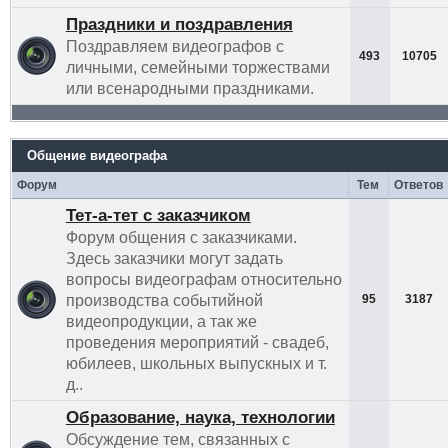
Праздники и поздравления
Поздравляем видеографов с
493
10705
личными, семейными торжествами
или всенародными праздниками.
Общение видеографа
Форум
Тем
Ответов
Тет-а-тет с заказчиком
Форум общения с заказчиками.
Здесь заказчики могут задать
вопросы видеографам относительно
производства событийной
95
3187
видеопродукции, а так же
проведения мероприятий - свадеб,
юбилеев, школьных выпускных и т.
д..
Образование, наука, технологии
Обсуждение тем, связанных с