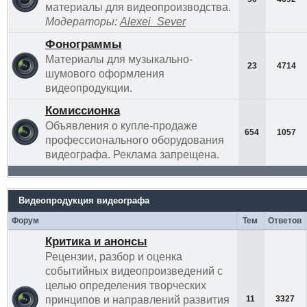
материалы для видеопроизводства.
Модераторы:
Alexei_Sever
Фонограммы
Материалы для музыкально-
23
4714
шумового оформления
видеопродукции.
Комиссионка
Объявления о купле-продаже
654
1057
профессионального оборудования
видеографа. Реклама запрещена.
Видеопродукция видеографа
Форум
Тем
Ответов
Критика и анонсы
Рецензии, разбор и оценка
событийных видеопроизведений с
целью определения творческих
принципов и направлений развития
11
3327