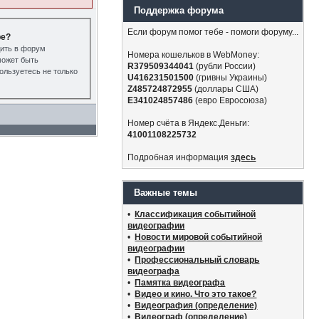
Поддержка форума
Если форум помог тебе - помоги форуму...
ре?
дить в форум
Номера кошельков в WebMoney:
может быть
R379509344041
(рубли России)
ользуетесь не только
U416231501500
(гривны Украины)
Z485724872955
(доллары США)
E341024857486
(евро Евросоюза)
Номер счёта в Яндекс.Деньги:
41001108225732
Подробная информация
здесь
Важные темы
•
Классификация событийной
видеографии
•
Новости мировой событийной
видеографии
•
Профессиональный словарь
видеографа
•
Памятка видеографа
•
Видео и кино. Что это такое?
•
Видеография (определение)
•
Видеограф (определение)