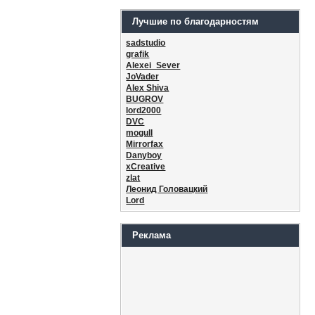
Лучшие по благодарностям
sadstudio
grafik
Alexei_Sever
JoVader
Alex Shiva
BUGROV
lord2000
DVC
mogull
Mirrorfax
Danyboy
xCreative
zlat
Леонид Головацкий
Lord
Реклама