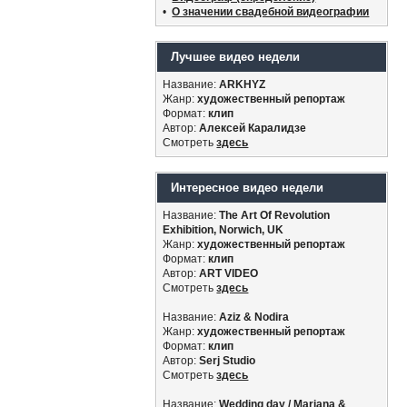
•
О значении свадебной видеографии
Лучшее видео недели
Название:
ARKHYZ
Жанр:
художественный репортаж
Формат:
клип
Автор:
Алексей Каралидзе
Смотреть
здесь
Интересное видео недели
Название:
The Art Of Revolution
Exhibition, Norwich, UK
Жанр:
художественный репортаж
Формат:
клип
Автор:
ART VIDEO
Смотреть
здесь
Название:
Aziz & Nodira
Жанр:
художественный репортаж
Формат:
клип
Автор:
Serj Studio
Смотреть
здесь
Название:
Wedding day / Mariana &