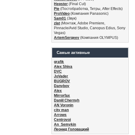
Hepster
(Final Cut)
Pie
(Постобработка, Титры, After Effects)
ProVideo
(Компания Panasonic)
Sam01
(Звук)
zlat
(Монтаж, Adobe Premiere,
Pinnacle/Avid Studio, Canopus Edius, Sony
Vegas)
ArtemSergeev
(Компания OLYMPUS)
Самые активные
grafik
Alex Shiva
DVC
JoVader
BUGROV
Danyboy
Alex
Mirrorfax
Daniil Chernyh
AN Voronin
city man
Arrows
Centrovoi
An_Semykin
Леонид Головацкий