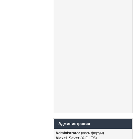
Администрация
Administrator
(весь форум)
Alexei_Sever
(Х-FILES)