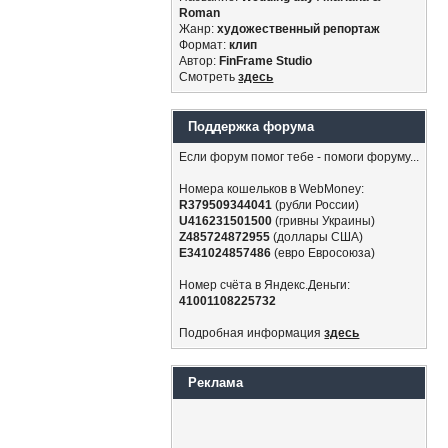
Roman
Жанр:
художественный репортаж
Формат:
клип
Автор:
FinFrame Studio
Смотреть
здесь
Поддержка форума
Если форум помог тебе - помоги форуму...
Номера кошельков в WebMoney:
R379509344041
(рубли России)
U416231501500
(гривны Украины)
Z485724872955
(доллары США)
E341024857486
(евро Евросоюза)
Номер счёта в Яндекс.Деньги:
41001108225732
Подробная информация
здесь
Реклама