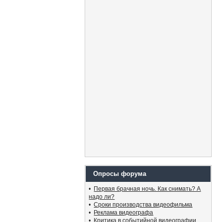
Опросы форума
•
Первая брачная ночь. Как снимать? А
надо ли?
•
Сроки производства видеофильма
•
Реклама видеографа
•
Критика в событийной видеографии