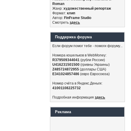
Roman
Жанр:
художественный репортаж
Формат:
клип
Автор:
FinFrame Studio
Смотреть
здесь
Поддержка форума
Если форум помог тебе - помоги форуму...
Номера кошельков в WebMoney:
R379509344041
(рубли России)
U416231501500
(гривны Украины)
Z485724872955
(доллары США)
E341024857486
(евро Евросоюза)
Номер счёта в Яндекс.Деньги:
41001108225732
Подробная информация
здесь
Реклама