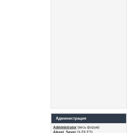
Администрация
Administrator
(весь форум)
Alexei_Sever
(Х-FILES)