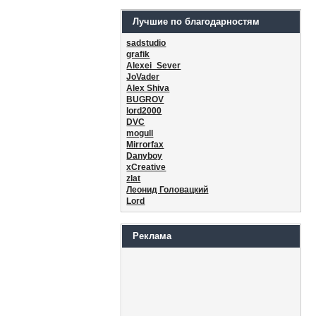
Лучшие по благодарностям
sadstudio
grafik
Alexei_Sever
JoVader
Alex Shiva
BUGROV
lord2000
DVC
mogull
Mirrorfax
Danyboy
xCreative
zlat
Леонид Головацкий
Lord
Реклама