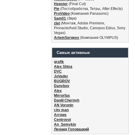
Hepster
(Final Cut)
Pie
(Постобработка, Титры, After Effects)
ProVideo
(Компания Panasonic)
Sam01
(Звук)
zlat
(Монтаж, Adobe Premiere,
Pinnacle/Avid Studio, Canopus Edius, Sony
Vegas)
ArtemSergeev
(Компания OLYMPUS)
Самые активные
grafik
Alex Shiva
DVC
JoVader
BUGROV
Danyboy
Alex
Mirrorfax
Daniil Chernyh
AN Voronin
city man
Arrows
Centrovoi
An_Semykin
Леонид Головацкий