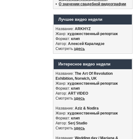
•
О значении свадебной видеографии
Лучшее видео недели
Название:
ARKHYZ
Жанр:
художественный репортаж
Формат:
клип
Автор:
Алексей Каралидзе
Смотреть
здесь
Интересное видео недели
Название:
The Art Of Revolution
Exhibition, Norwich, UK
Жанр:
художественный репортаж
Формат:
клип
Автор:
ART VIDEO
Смотреть
здесь
Название:
Aziz & Nodira
Жанр:
художественный репортаж
Формат:
клип
Автор:
Serj Studio
Смотреть
здесь
Название:
Wedding day / Mariana &