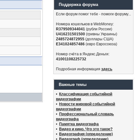
Поддержка форума
Если форум помог тебе - помоги форуму...
Номера кошельков в WebMoney:
R379509344041
(рубли России)
U416231501500
(гривны Украины)
Z485724872955
(доллары США)
E341024857486
(евро Евросоюза)
Номер счёта в Яндекс.Деньги:
41001108225732
Подробная информация
здесь
Важные темы
•
Классификация событийной
видеографии
•
Новости мировой событийной
видеографии
•
Профессиональный словарь
видеографа
•
Памятка видеографа
•
Видео и кино. Что это такое?
•
Видеография (определение)
•
Видеограф (определение)