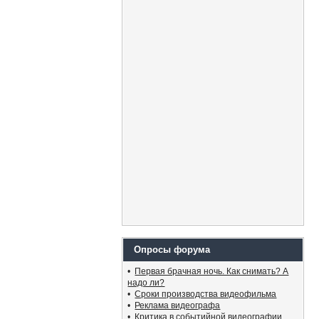
Опросы форума
•
Первая брачная ночь. Как снимать? А
надо ли?
•
Сроки производства видеофильма
•
Реклама видеографа
•
Критика в событийной видеографии