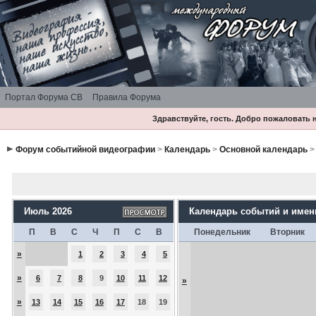
Портал Форума СВ
Правила Форума
Здравствуйте, гость. Добро пожаловать
Форум событийной видеографии
>
Календарь
>
Основной календарь
>
Июль 2026
Календарь событий и име
П
В
С
Ч
П
С
В
Понедельник
Вторник
»
1
2
3
4
5
»
6
7
8
9
10
11
12
»
»
13
14
15
16
17
18
19