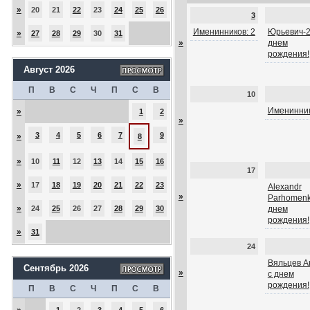
»
20
21
22
23
24
25
26
3
Именинников: 2
Юрьевич-2
»
27
28
29
30
31
»
днем
рождения!
Август 2026
П
В
С
Ч
П
С
В
10
Именинник
»
1
2
»
3
4
5
6
7
9
»
8
»
10
11
12
13
14
15
16
17
»
17
18
19
20
21
22
23
Alexandr
»
Parhomenk
»
24
25
26
27
28
29
30
днем
рождения!
»
31
24
Вяльцев А
Сентябрь 2026
»
с днем
рождения!
П
В
С
Ч
П
С
В
»
1
2
3
4
5
6