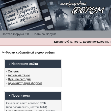
Портал Форума СВ
Правила Форума
Здравствуйте, гость. Добро пожаловать
Форум событийной видеографии
Навигация сайта
·
Форумы
·
Активные темы
·
Лучшие сегодня
·
Администрация форума
Посетители
Сейчас на сайте человек:
6766
(пользователей: 5, гостей: 6761)
Марс
,
Wladpererwa28
,
RSergei
, Yandex