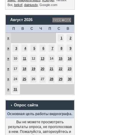
Bot,
bekof
,
dainiusdv
, Google.com
Август 2026
П
В
С
Ч
П
С
В
»
1
2
»
3
4
5
6
7
8
9
»
10
11
12
13
14
15
16
»
17
18
19
20
21
22
23
»
24
25
26
27
28
29
30
»
31
Опрос сайта
Основная цель работы видеографа.
Вы не можете просмотреть
результаты опроса, не проголосовав
в нем. Пожалуйста, авторизуйтесь и