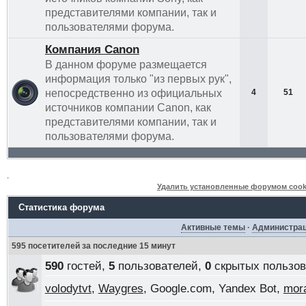
представителями компании, так и
пользователями форума.
Компания Canon
В данном форуме размещается
информация только "из первых рук",
непосредственно из официальных
4
51
источников компании Canon, как
представителями компании, так и
пользователями форума.
.
Удалить установленные форумом cook
Статистика форума
Активные темы
·
Администра
595 посетителей за последние 15 минут
590
гостей,
5
пользователей,
0
скрытых пользов
volodytvt
,
Waygres
, Google.com, Yandex Bot,
mor