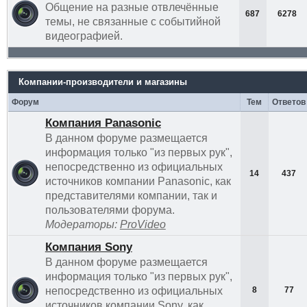
Общение на разные отвлечённые
687
6278
темы, не связанные с событийной
видеографией.
Компании-производители и магазины
Форум
Тем
Ответов
Компания Panasonic
В данном форуме размещается
информация только "из первых рук",
непосредственно из официальных
14
437
источников компании Panasonic, как
представителями компании, так и
пользователями форума.
Модераторы:
ProVideo
Компания Sony
В данном форуме размещается
информация только "из первых рук",
непосредственно из официальных
8
77
источников компании Sony, как