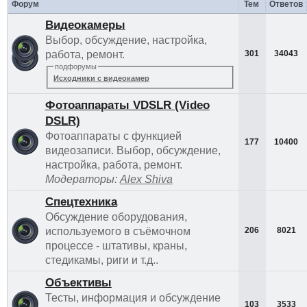
Форум
Тем
Ответов
Видеокамеры
Выбор, обсуждение, настройка,
работа, ремонт.
301
34043
подфорумы
Исходники с видеокамер
Фотоаппараты VDSLR (Video
DSLR)
Фотоаппараты с функцией
177
10400
видеозаписи. Выбор, обсуждение,
настройка, работа, ремонт.
Модераторы:
Alex Shiva
Спецтехника
Обсуждение оборудования,
используемого в съёмочном
206
8021
процессе - штативы, краны,
стедикамы, риги и т.д..
Объективы
Тесты, информация и обсуждение
103
3533