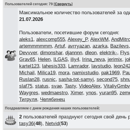
Пользователей сегодня: 79
[
Свернуть
]
Максимальное количество пользователей за од
21.07.2026
Пользователи, посетившие форум сегодня:
aleks1
,
alexcomp555
,
Alexey_P
,
AlexWM
,
AndMitr
artemmmmmm
,
Artuf
,
avrryazan
,
azarka
,
Bazilevs
Devvver
,
dimonshar
,
djannnn
,
dleon
,
elektrik-
,
Flys
Grav65
,
Helen
,
ILGAS
,
iliy4
,
Irina_neva
,
jerimix
,
jo
kartel123
,
lahesis333
,
Lamrador
,
lavstudio
,
leon24
Michail
,
Milica19
,
mora
,
namixstudio
,
pak1969
,
Pau
Ruslan28
,
rusnic
,
sasha-tot-samyj
,
second75
,
shn
slaf75
,
status
,
svae
,
Tasty
,
VideoAlex
,
VitaliyGmbv
Waygres
,
wedmaestro
,
Ximer
,
ynos
,
yuran95
,
zem
Тигруля
,
Челябинец
Поздравляем с днем рождения наших пользователей:
2
пользователей празднуют сегодня свой день 
tasy36
(
48
),
Netvid
(
53
)