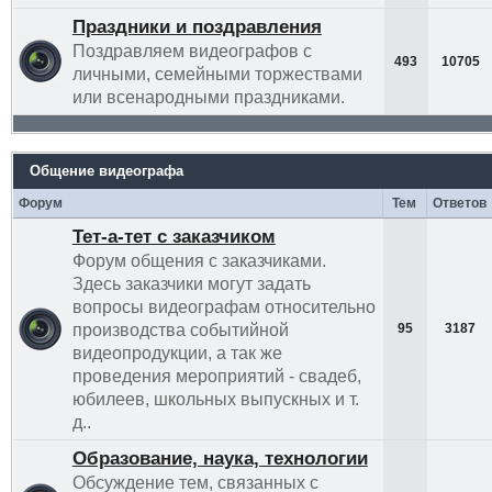
Праздники и поздравления
Поздравляем видеографов с
493
10705
личными, семейными торжествами
или всенародными праздниками.
Общение видеографа
Форум
Тем
Ответов
Тет-а-тет с заказчиком
Форум общения с заказчиками.
Здесь заказчики могут задать
вопросы видеографам относительно
производства событийной
95
3187
видеопродукции, а так же
проведения мероприятий - свадеб,
юбилеев, школьных выпускных и т.
д..
Образование, наука, технологии
Обсуждение тем, связанных с