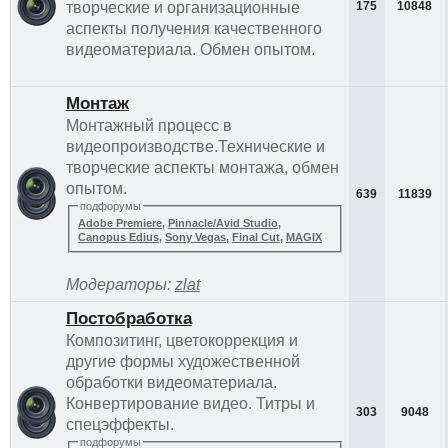
творческие и организационные
175
10848
аспекты получения качественного
видеоматериала. Обмен опытом.
Монтаж
Монтажный процесс в
видеопроизводстве.Технические и
творческие аспекты монтажа, обмен
опытом.
639
11839
подфорумы
Adobe Premiere
,
Pinnacle/Avid Studio
,
Canopus Edius
,
Sony Vegas
,
Final Cut
,
MAGIX
Модераторы:
zlat
Постобработка
Композитинг, цветокоррекция и
другие формы художественной
обработки видеоматериала.
Конвертирование видео. Титры и
303
9048
спецэффекты.
подфорумы