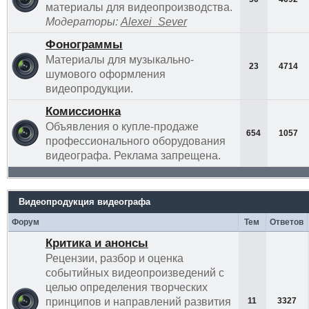
материалы для видеопроизводства.
Модераторы:
Alexei_Sever
Фонограммы
Материалы для музыкально-
23
4714
шумового оформления
видеопродукции.
Комиссионка
Объявления о купле-продаже
654
1057
профессионального оборудования
видеографа. Реклама запрещена.
Видеопродукция видеографа
Форум
Тем
Ответов
Критика и анонсы
Рецензии, разбор и оценка
событийных видеопроизведений с
целью определения творческих
принципов и направлений развития
11
3327