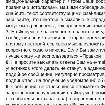
эмоциональный характер и, чтобы Ваши со
правильно истолкованы Вашими собеседник
снабдить текст соответствующими смайлика
забывайте, что некоторые смайлики в опред
могут быть расценены, как проявление хамс
7.
На Форуме не разрешается править или у
сообщения по истечении некоторого времени
поэтому постарайтесь свою мысль изложить
корректно с самого начала. Если Вы заметил
лучше сразу же воспользоваться «Правкой»
8.
Не просите высылать ответы Вам на e-mai
участников этого делать не станут, а админ
подобное сообщение. Регулярно просматрив
подпишитесь на получение уведомлений об о
9.
Сообщения, не относящиеся к тематике Ф
запрещенные к публикации на Форуме (кром
оскорбительного характера), направляются
конкретному лицу, к которому Вы желаете об