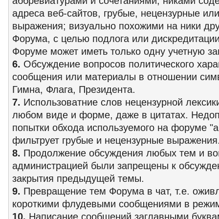
аббревиатурами и сочетаниями; никами соде
адреса веб-сайтов, грубые, нецензурные ил
выражения; визуально похожими на ники дру
Форума, с целью подлога или дискредитации
Форуме может иметь только одну учетную за
6.
Обсуждение вопросов политического хара
сообщения или материалы в отношении симв
Гимна, Флага, Президента.
7.
Использоватние слов нецензурной лексики
любом виде и форме, даже в цитатах. Нед
попытки обхода используемого на форуме "а
фильтрует грубые и нецензурные выражения
8.
Продолжение обсуждения любых тем и воп
администрацией были запрещены к обсужде
закрытия предыдущей темы.
9.
Превращение тем Форума в чат, т.е. ожи
короткими флудевыми сообщениями в режим
10.
Написание сообщений заглавными буквами