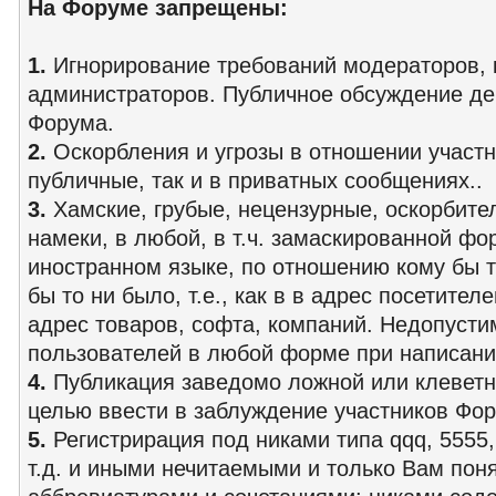
На Форуме запрещены:
1.
Игнорирование требований модераторов, 
администраторов. Публичное обсуждение д
Форума.
2.
Оскорбления и угрозы в отношении участн
публичные, так и в приватных сообщениях..
3.
Хамские, грубые, нецензурные, оскорбит
намеки, в любой, в т.ч. замаскированной ф
иностранном языке, по отношению кому бы т
бы то ни было, т.е., как в в адрес посетител
адрес товаров, софта, компаний. Недопусти
пользователей в любой форме при написани
4.
Публикация заведомо ложной или клеветн
целью ввести в заблуждение участников Фор
5.
Регистрирация под никами типа qqq, 5555, 
т.д. и иными нечитаемыми и только Вам пон