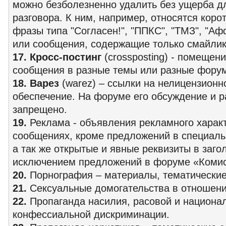
можно безболезненно удалить без ущерба д
разговора. К ним, например, относятся коро
фразы типа "Согласен!", "ППКС", "ТМЗ", "Аф
или сообщения, содержащие только смайлик
17. Кросс-постинг
(crossposting) - помещени
сообщения в разные темы или разные фору
18. Варез
(warez) – ссылки на нелицензион
обеспечение. На форуме его обсуждение и 
запрещено.
19.
Реклама - объявления рекламного характ
сообщениях, кроме предложений в специаль
а так же открытые и явные реквизиты в заго
исключением предложений в форуме «Комис
20.
Порнография – материалы, тематические
21.
Сексуальные домогательства в отношени
22.
Пропаганда насилия, расовой и национа
конфессиальной дискриминации.