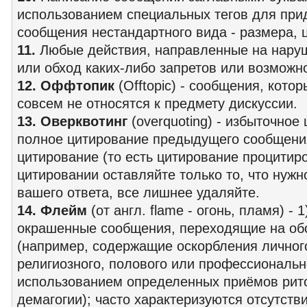
использованием специальных тегов для при
сообщения нестандартного вида - размера, цв
11.
Любые действия, направленные на нару
или обход каких-либо запретов или возможн
12. Оффтопик
(Offtopic) - сообщения, кото
совсем не относятся к предмету дискуссии.
13. Оверквотинг
(overquoting) - избыточное
полное цитирование предыдущего сообщени
цитирование (то есть цитирование процитиро
цитировании оставляйте только то, что нуж
вашего ответа, все лишнее удаляйте.
14. Флейм
(от англ. flame - огонь, пламя) -
окрашенные сообщения, переходящие на об
(например, содержащие оскорбления личного
религиозного, полового или профессионально
использованием определенных приёмов рито
демагогии); часто характеризуются отсутств