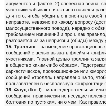
аргументов и фактов. 2) словесная война, сп
участники забывают, из-за чего начался разг
для того, чтобы убедить оппонента в своей 
неправоте, неважно по какому вопросу (дос
малосущественного повода), нередко с обви
требованием извинений и проч. Как правило
разгорается из-за неприязни (обиды) между 
15. Троллинг
- размещение провокационных
сообщений с целью вызвать флейм и конфл
участниками. Главной целью троллинга явля
в общество каким-либо образом. Подстрекат
саркастическое, провокационное или юмори
сообщений «тролля» направлено на то, чтоб
пользователей в бесполезную конфронтацию
16. Флуд
(flood) - малосодержательные ил
сообщения, практически не несущие полезн
болтовня по пустякам, ни о чем. Как прави