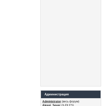
Администрация
Administrator
(весь форум)
Alexei_Sever
(Х-FILES)