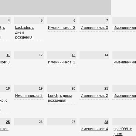
4
5
6
7
, с
kaskader, с
Именинников: 2
Именинников: 3
Именинников
днем
!
рождения!
11
12
13
14
ков: 3
Именинников: 2
Именинников
18
19
20
21
Именинников: 2
Lurich, с днем
Именинников: 2
Именинников
o, с
рождения!
!
25
26
27
28
нтон,
Именинников: 4
sport999, с
днем