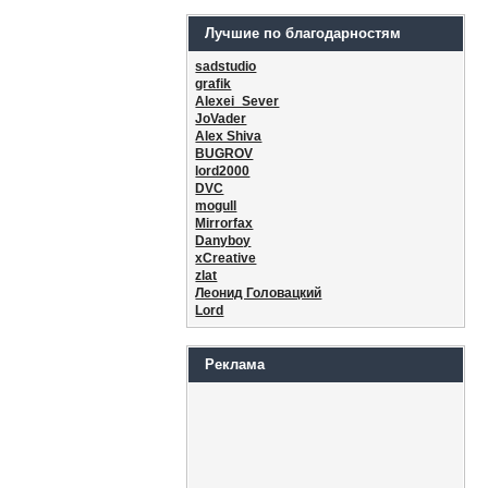
Лучшие по благодарностям
sadstudio
grafik
Alexei_Sever
JoVader
Alex Shiva
BUGROV
lord2000
DVC
mogull
Mirrorfax
Danyboy
xCreative
zlat
Леонид Головацкий
Lord
Реклама