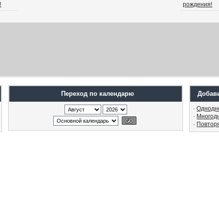
!
рождения!
Переход по календарю
Добав
·
Однодн
·
Многод
·
Повтор