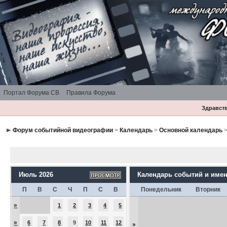
Портал Форума СВ
Правила Форума
Здравств
Форум событийной видеографии
>
Календарь
>
Основной календарь
>
Июль 2026
Календарь событий и име
П
В
С
Ч
П
С
В
Понедельник
Вторник
»
1
2
3
4
5
»
6
7
8
9
10
11
12
»