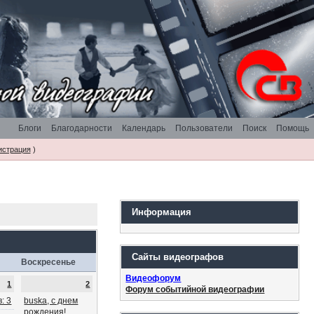
Блоги
Благодарности
Календарь
Пользователи
Поиск
Помощь
истрация
)
Информация
Сайты видеографов
Воскресенье
Видеофорум
1
2
Форум событийной видеографии
: 3
buska, с днем
рождения!