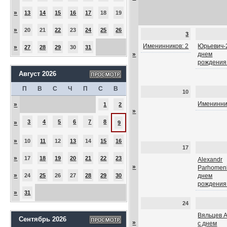
»
13
14
15
16
17
18
19
»
20
21
22
23
24
25
26
3
Именинников: 2
Юрьевич-2
»
27
28
29
30
31
»
днем
рождения
Август 2026
П
В
С
Ч
П
С
В
10
Именинни
»
1
2
»
3
4
5
6
7
8
»
9
»
10
11
12
13
14
15
16
17
»
17
18
19
20
21
22
23
Alexandr
»
Parhomenk
»
24
25
26
27
28
29
30
днем
рождения
»
31
24
Вяльцев А
Сентябрь 2026
»
с днем