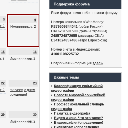
Поддержка форума
Если форум помог тебе - помоги форуму...
8
9
Номера кошельков в WebMoney:
: 2
Именинников: 2
R379509344041
(рубли России)
U416231501500
(гривны Украины)
Z485724872955
(доллары США)
E341024857486
(евро Евросоюза)
Номер счёта в Яндекс.Деньги:
15
16
41001108225732
: 8
Именинников: 2
Подробная информация
здесь
Важные темы
22
23
•
Классификация событийной
: 2
matveev, с днем
видеографии
рождения!
•
Новости мировой событийной
видеографии
•
Профессиональный словарь
видеографа
•
Памятка видеографа
29
30
•
Видео и кино. Что это такое?
Именинников: 2
•
Видеография (определение)
•
Видеограф (определение)