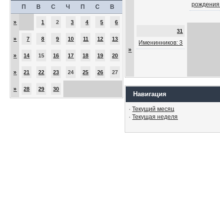
рождения
П
В
С
Ч
П
С
В
»
1
2
3
4
5
6
31
»
7
8
9
10
11
12
13
Именинников: 3
»
»
14
15
16
17
18
19
20
»
21
22
23
24
25
26
27
»
28
29
30
Навигация
·
Текущий месяц
·
Текущая неделя