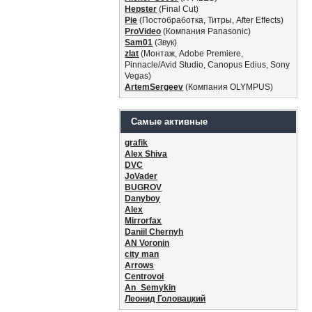
Hepster
(Final Cut)
Pie
(Постобработка, Титры, After Effects)
ProVideo
(Компания Panasonic)
Sam01
(Звук)
zlat
(Монтаж, Adobe Premiere,
Pinnacle/Avid Studio, Canopus Edius, Sony
Vegas)
ArtemSergeev
(Компания OLYMPUS)
Самые активные
grafik
Alex Shiva
DVC
JoVader
BUGROV
Danyboy
Alex
Mirrorfax
Daniil Chernyh
AN Voronin
city man
Arrows
Centrovoi
An_Semykin
Леонид Головацкий