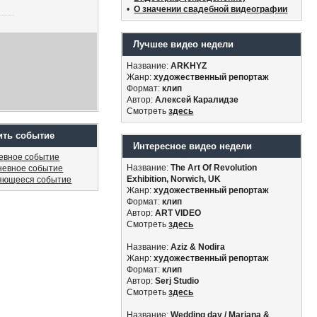
•
О значении свадебной видеографии
Лучшее видео недели
Название:
ARKHYZ
Жанр:
художественный репортаж
Формат:
клип
Автор:
Алексей Каралидзе
Смотреть
здесь
ить событие
Интересное видео недели
евное событие
Название:
The Art Of Revolution
невное событие
Exhibition, Norwich, UK
яющееся событие
Жанр:
художественный репортаж
Формат:
клип
Автор:
ART VIDEO
Смотреть
здесь
Название:
Aziz & Nodira
Жанр:
художественный репортаж
Формат:
клип
Автор:
Serj Studio
Смотреть
здесь
Название:
Wedding day / Mariana &