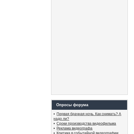
Опросы форума
•
Первая брачная ночь. Как снимать? А
надо ли?
•
Сроки производства видеофильма
•
Реклама видеографа
•
Критика в событийной видеографии