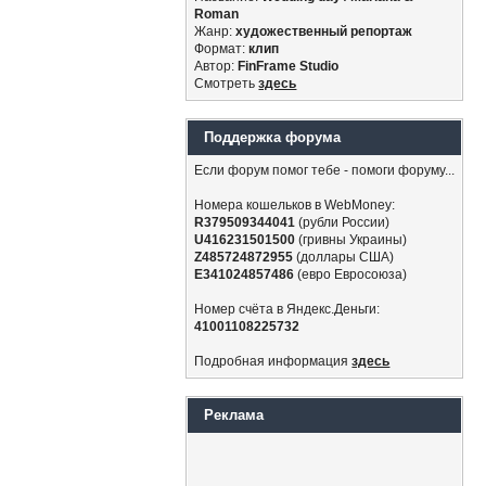
Roman
Жанр:
художественный репортаж
Формат:
клип
Автор:
FinFrame Studio
Смотреть
здесь
Поддержка форума
Если форум помог тебе - помоги форуму...
Номера кошельков в WebMoney:
R379509344041
(рубли России)
U416231501500
(гривны Украины)
Z485724872955
(доллары США)
E341024857486
(евро Евросоюза)
Номер счёта в Яндекс.Деньги:
41001108225732
Подробная информация
здесь
Реклама