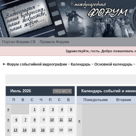
Портал Форума СВ
Правила Форума
Здравствуйте, гость. Добро пожаловать
Форум событийной видеографии
>
Календарь
>
Основной календарь
>
Июль 2026
Календарь событий и име
П
В
С
Ч
П
С
В
Понедельник
Вторник
»
1
2
3
4
5
»
6
7
8
9
10
11
12
»
»
13
14
15
16
17
18
19