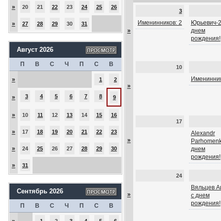
»
20
21
22
23
24
25
26
3
Именинников: 2
Юрьевич-2
»
27
28
29
30
31
»
днем
рождения!
Август 2026
П
В
С
Ч
П
С
В
10
Именинник
»
1
2
»
3
4
5
6
7
8
»
9
»
10
11
12
13
14
15
16
17
»
17
18
19
20
21
22
23
Alexandr
»
Parhomenk
»
24
25
26
27
28
29
30
днем
рождения!
»
31
24
Вяльцев А
Сентябрь 2026
»
с днем
рождения!
П
В
С
Ч
П
С
В
»
1
2
3
4
5
6