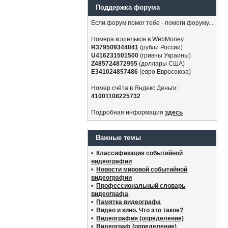
Поддержка форума
Если форум помог тебе - помоги форуму...
Номера кошельков в WebMoney:
R379509344041
(рубли России)
U416231501500
(гривны Украины)
Z485724872955
(доллары США)
E341024857486
(евро Евросоюза)
Номер счёта в Яндекс.Деньги:
41001108225732
Подробная информация
здесь
Важные темы
•
Классификация событийной
видеографии
•
Новости мировой событийной
видеографии
•
Профессиональный словарь
видеографа
•
Памятка видеографа
•
Видео и кино. Что это такое?
•
Видеография (определение)
•
Видеограф (определение)