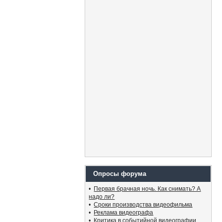
Опросы форума
•
Первая брачная ночь. Как снимать? А
надо ли?
•
Сроки производства видеофильма
•
Реклама видеографа
•
Критика в событийной видеографии