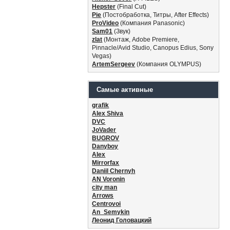
Hepster
(Final Cut)
Pie
(Постобработка, Титры, After Effects)
ProVideo
(Компания Panasonic)
Sam01
(Звук)
zlat
(Монтаж, Adobe Premiere,
Pinnacle/Avid Studio, Canopus Edius, Sony
Vegas)
ArtemSergeev
(Компания OLYMPUS)
Самые активные
grafik
Alex Shiva
DVC
JoVader
BUGROV
Danyboy
Alex
Mirrorfax
Daniil Chernyh
AN Voronin
city man
Arrows
Centrovoi
An_Semykin
Леонид Головацкий