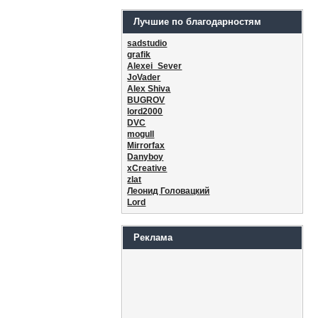
Лучшие по благодарностям
sadstudio
grafik
Alexei_Sever
JoVader
Alex Shiva
BUGROV
lord2000
DVC
mogull
Mirrorfax
Danyboy
xCreative
zlat
Леонид Головацкий
Lord
Реклама