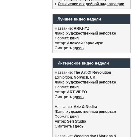
•
О значении свадебной видеографии
Лучшее видео недели
Название:
ARKHYZ
Жанр:
художественный репортаж
Формат:
клип
Автор:
Алексей Каралидзе
Смотреть
здесь
Интересное видео недели
Название:
The Art Of Revolution
Exhibition, Norwich, UK
Жанр:
художественный репортаж
Формат:
клип
Автор:
ART VIDEO
Смотреть
здесь
Название:
Aziz & Nodira
Жанр:
художественный репортаж
Формат:
клип
Автор:
Serj Studio
Смотреть
здесь
Название:
Wedding day / Mariana &