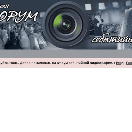
уйте, гость. Добро пожаловать на Форум событийной видеографии.
(
Вход
|
Рег