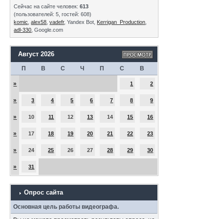
Сейчас на сайте человек:
613
(пользователей: 5, гостей: 608)
komic
,
alex58
,
vadefr
, Yandex Bot,
Kerrigan_Production
,
adl-330
, Google.com
Август 2026
П
В
С
Ч
П
С
В
»
1
2
»
3
4
5
6
7
8
9
»
10
11
12
13
14
15
16
»
17
18
19
20
21
22
23
»
24
25
26
27
28
29
30
»
31
Опрос сайта
Основная цель работы видеографа.