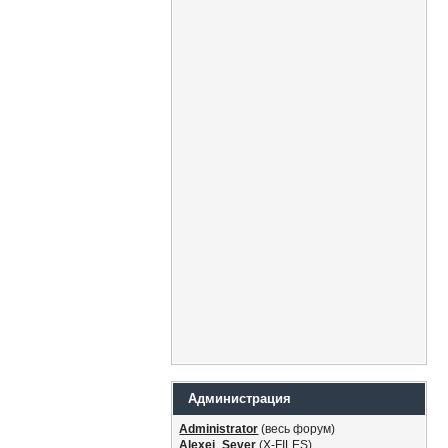
Администрация
Administrator
(весь форум)
Alexei_Sever
(Х-FILES)