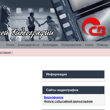
Блоги
Благодарности
Календарь
Пользователи
Поиск
Помощь
истрация
)
Информация
Сайты видеографов
Видеофорум
Форум событийной видеографии