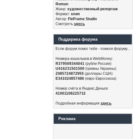
Roman
Жанр:
художественный репортаж
Формат:
клип
Автор:
FinFrame Studio
Смотреть
здесь
Поддержка форума
Если форум помог тебе - помоги форуму...
Номера кошельков в WebMoney:
R379509344041
(рубли России)
U416231501500
(гривны Украины)
Z485724872955
(доллары США)
E341024857486
(евро Евросоюза)
Номер счёта в Яндекс.Деньги:
41001108225732
Подробная информация
здесь
Реклама