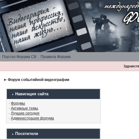
Портал Форума СВ
Правила Форума
Здравств
Форум событийной видеографии
Навигация сайта
·
Форумы
·
Активные темы
·
Лучшие сегодня
·
Администрация форума
Посетители