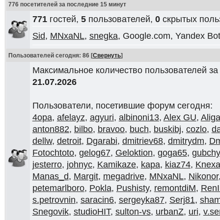
776 посетителей за последние 15 минут
771
гостей,
5
пользователей,
0
скрытых поль
Sid
,
MNxaNL
,
snegka
, Google.com, Yandex Bo
Пользователей сегодня: 86
[
Свернуть
]
Максимальное количество пользователей за
21.07.2026
Пользователи, посетившие форум сегодня:
4opa
,
afelayz
,
agyuri
,
albinoni13
,
Alex GU
,
Aliga
anton882
,
bilbo
,
bravoo
,
buch
,
buskibj
,
cozlo
,
da
dellw
,
detroit
,
Dgarabi
,
dmitriev68
,
dmitrydm
,
D
Fotochtoto
,
gelog67
,
Geloktion
,
goga65
,
gubch
jesterro
,
johnyc
,
Kamikaze
,
kapa
,
kiaz74
,
Knexa
Manas_d
,
Margit
,
megadrive
,
MNxaNL
,
Nikonor
petemarlboro
,
Pokla
,
Pushisty
,
remontdiM
,
RenI
s.petrovnin
,
saracin6
,
sergeyka87
,
Serj81
,
sham
Snegovik
,
studioHIT
,
sulton-vs
,
urbanZ
,
uri
,
v.se