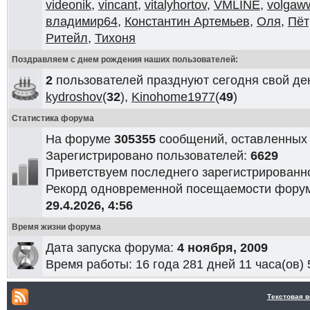
videonik
,
vincant
,
vitalyhortov
,
VMLINE
,
volgaw
владимир64
,
Константин Артемьев
,
Оля
,
Пёт
Ритейл
,
Тихоня
Поздравляем с днем рождения наших пользователей:
2
пользователей празднуют сегодня свой де
kydroshov
(
32
),
Kinohome1977
(
49
)
Статистика форума
На форуме
305355
сообщений, оставленных
Зарегистрировано пользователей:
6629
Приветствуем последнего зарегистрированн
Рекорд одновременной посещаемости фор
29.4.2026, 4:56
Время жизни форума
Дата запуска форума:
4 ноября, 2009
Время работы:
16 года 281 дней 11 часа(ов) 
Текстовая 