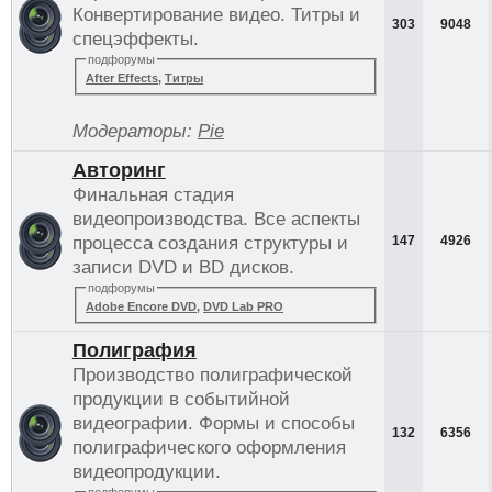
Конвертирование видео. Титры и
303
9048
спецэффекты.
подфорумы
After Effects
,
Титры
Модераторы:
Pie
Авторинг
Финальная стадия
видеопроизводства. Все аспекты
процесса создания структуры и
147
4926
записи DVD и BD дисков.
подфорумы
Adobe Encore DVD
,
DVD Lab PRO
Полиграфия
Производство полиграфической
продукции в событийной
видеографии. Формы и способы
132
6356
полиграфического оформления
видеопродукции.
подфорумы