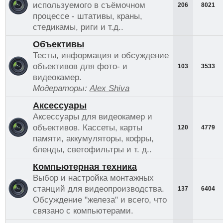
используемого в съёмочном
206
8021
процессе - штативы, краны,
стедикамы, риги и т.д..
Объективы
Тесты, информация и обсуждение
объективов для фото- и
103
3533
видеокамер.
Модераторы:
Alex Shiva
Аксессуары
Аксессуары для видеокамер и
объективов. Кассеты, карты
120
4779
памяти, аккумуляторы, кофры,
бленды, светофильтры и т. д..
Компьютерная техника
Выбор и настройка монтажных
станций для видеопроизводства.
137
6404
Обсуждение "железа" и всего, что
связано с компьютерами.