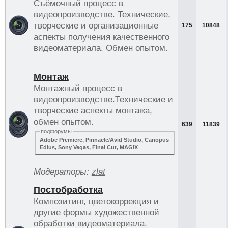
Съёмочный процесс в
видеопроизводстве. Технические,
творческие и организационные
175
10848
аспекты получения качественного
видеоматериала. Обмен опытом.
Монтаж
Монтажный процесс в
видеопроизводстве.Технические и
творческие аспекты монтажа,
обмен опытом.
639
11839
подфорумы
Adobe Premiere
,
Pinnacle/Avid Studio
,
Canopus
Edius
,
Sony Vegas
,
Final Cut
,
MAGIX
Модераторы:
zlat
Постобработка
Композитинг, цветокоррекция и
другие формы художественной
обработки видеоматериала.