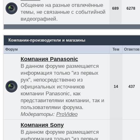
Общение на разные отвлечённые
689
6278
темы, не связанные с событийной
видеографией.
Компании-производители и магазины
Форум
Тем
Ответов
Компания Panasonic
В данном форуме размещается
информация только "из первых
рук", непосредственно из
официальных источников
14
437
компании Panasonic, как
представителями компании, так и
пользователями форума.
Модераторы:
ProVideo
Компания Sony
В данном форуме размещается
информация только "из первых