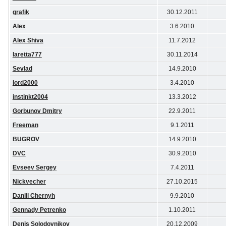
grafik
30.12.2011
Alex
3.6.2010
Alex Shiva
11.7.2012
laretta777
30.11.2014
Sevlad
14.9.2010
lord2000
3.4.2010
instinkt2004
13.3.2012
Gorbunov Dmitry
22.9.2011
Freeman
9.1.2011
BUGROV
14.9.2010
DVC
30.9.2010
Evseev Sergey
7.4.2011
Nickvecher
27.10.2015
Daniil Chernyh
9.9.2010
Gennady Petrenko
1.10.2011
Denis Solodovnikov
20.12.2009