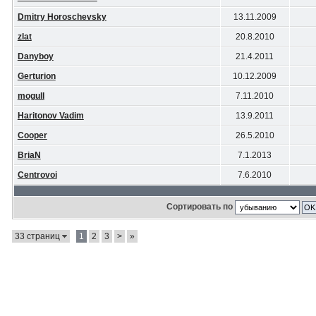
Dmitry Horoschevsky
13.11.2009
zlat
20.8.2010
Danyboy
21.4.2011
Gerturion
10.12.2009
mogull
7.11.2010
Haritonov Vadim
13.9.2011
Cooper
26.5.2010
BriaN
7.1.2013
Centrovoi
7.6.2010
Сортировать по
33 страниц
1
2
3
>
»