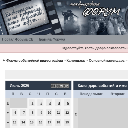
Портал Форума СВ
Правила Форума
Здравствуйте, гость. Добро пожаловать
Форум событийной видеографии
>
Календарь
>
Основной календарь
>
Июль 2026
Календарь событий и име
П
В
С
Ч
П
С
В
Понедельник
Вторник
»
1
2
3
4
5
»
6
7
8
9
10
11
12
»
»
13
14
15
16
17
18
19