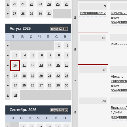
»
20
21
22
23
24
25
26
3
Именинников: 2
Юрьевич-2
»
27
28
29
30
31
»
днем
рождения
Август 2026
П
В
С
Ч
П
С
В
10
Именинни
»
1
2
»
»
3
4
5
6
7
8
9
11
12
13
14
15
16
»
10
17
»
17
18
19
20
21
22
23
Alexandr
»
Parhomenk
»
24
25
26
27
28
29
30
днем
рождения
»
31
24
Вяльцев 
Сентябрь 2026
»
с днем
рождения
П
В
С
Ч
П
С
В
»
1
2
3
4
5
6