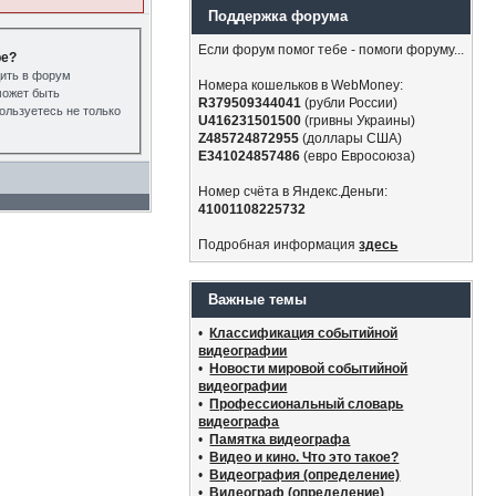
Поддержка форума
Если форум помог тебе - помоги форуму...
ре?
дить в форум
Номера кошельков в WebMoney:
может быть
R379509344041
(рубли России)
ользуетесь не только
U416231501500
(гривны Украины)
Z485724872955
(доллары США)
E341024857486
(евро Евросоюза)
Номер счёта в Яндекс.Деньги:
41001108225732
Подробная информация
здесь
Важные темы
•
Классификация событийной
видеографии
•
Новости мировой событийной
видеографии
•
Профессиональный словарь
видеографа
•
Памятка видеографа
•
Видео и кино. Что это такое?
•
Видеография (определение)
•
Видеограф (определение)