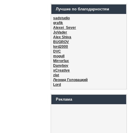
Лучшие по благодарностям
sadstudio
grafik
Alexei_Sever
JoVader
Alex Shiva
BUGROV
lord2000
DVC
mogull
Mirrorfax
Danyboy
xCreative
zlat
Леонид Головацкий
Lord
Реклама