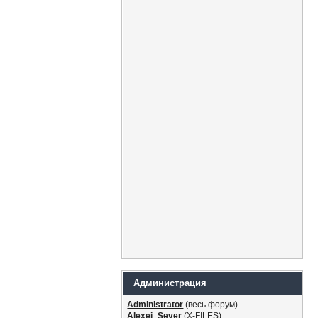
Администрация
Administrator
(весь форум)
Alexei_Sever
(Х-FILES)