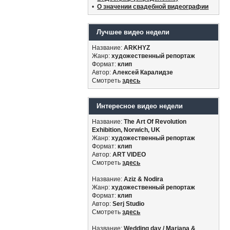
•
О значении свадебной видеографии
Лучшее видео недели
Название:
ARKHYZ
Жанр:
художественный репортаж
Формат:
клип
Автор:
Алексей Каралидзе
Смотреть
здесь
Интересное видео недели
Название:
The Art Of Revolution
Exhibition, Norwich, UK
Жанр:
художественный репортаж
Формат:
клип
Автор:
ART VIDEO
Смотреть
здесь
Название:
Aziz & Nodira
Жанр:
художественный репортаж
Формат:
клип
Автор:
Serj Studio
Смотреть
здесь
Название:
Wedding day / Mariana &