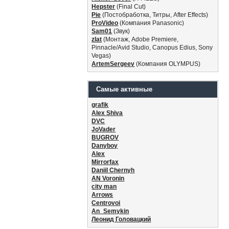
Hepster
(Final Cut)
Pie
(Постобработка, Титры, After Effects)
ProVideo
(Компания Panasonic)
Sam01
(Звук)
zlat
(Монтаж, Adobe Premiere,
Pinnacle/Avid Studio, Canopus Edius, Sony
Vegas)
ArtemSergeev
(Компания OLYMPUS)
Самые активные
grafik
Alex Shiva
DVC
JoVader
BUGROV
Danyboy
Alex
Mirrorfax
Daniil Chernyh
AN Voronin
city man
Arrows
Centrovoi
An_Semykin
Леонид Головацкий