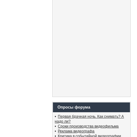
Опросы форума
•
Первая брачная ночь. Как снимать? А
надо ли?
•
Сроки производства видеофильма
•
Реклама видеографа
•
Критика в событийной видеографии