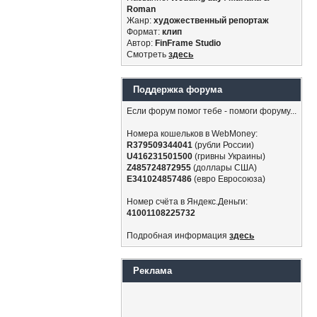
Roman
Жанр:
художественный репортаж
Формат:
клип
Автор:
FinFrame Studio
Смотреть
здесь
Поддержка форума
Если форум помог тебе - помоги форуму...
Номера кошельков в WebMoney:
R379509344041
(рубли России)
U416231501500
(гривны Украины)
Z485724872955
(доллары США)
E341024857486
(евро Евросоюза)
Номер счёта в Яндекс.Деньги:
41001108225732
Подробная информация
здесь
Реклама