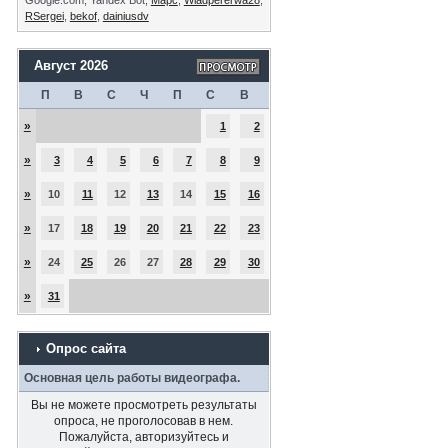
RSergei
,
bekof
,
dainiusdv
Август 2026
П
В
С
Ч
П
С
В
»
1
2
»
3
4
5
6
7
8
9
»
10
11
12
13
14
15
16
»
17
18
19
20
21
22
23
»
24
25
26
27
28
29
30
»
31
Опрос сайта
Основная цель работы видеографа.
Вы не можете просмотреть результаты
опроса, не проголосовав в нем.
Пожалуйста, авторизуйтесь и