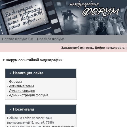
Портал Форума СВ
Правила Форума
Здравствуйте, гость. Добро пожаловать
Форум событийной видеографии
Навигация сайта
·
Форумы
·
Активные темы
·
Лучшие сегодня
·
Администрация форума
Посетители
Сейчас на сайте человек:
7403
(пользователей: 5, гостей: 7398)
Google.com, Yandex Bot,
Марс
,
Wladpererwa28
,